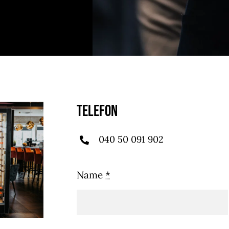
Wir bieten einen
Aus dem Meer & v
entlich wechselnden
Weide, dazu uns
ittagstisch nebst
Klassiker und ve
istrokarte (PDF).
Neuheiten (PDF
Telefon
040 50 091 902
Name
*