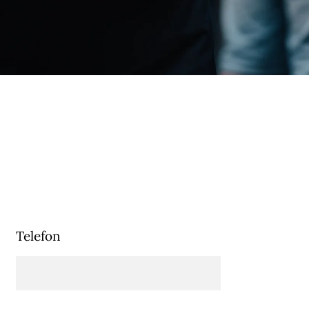
Hier finden Sie unsere
on der
Wein- und Getränkekarte
ere
(PDF).
gane
).
Telefon