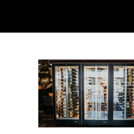
Bento Classic, Sashimi,
Inside-Out Rolls, Maki,
wöch
Nigiri & mehr (PDF).
M
B