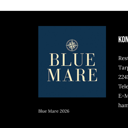
Ko
Res
Tar
224
Tel
E-M
ham
Blue Mare 2026